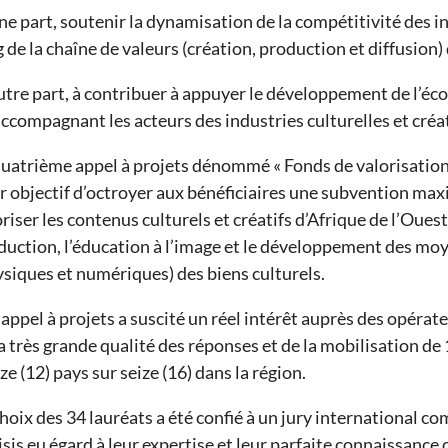
e part, soutenir la dynamisation de la compétitivité des ind
 de la chaîne de valeurs (création, production et diffusion)
utre part, à contribuer à appuyer le développement de l’é
accompagnant les acteurs des industries culturelles et créa
quatrième appel à projets dénommé « Fonds de valorisation 
r objectif d’octroyer aux bénéficiaires une subvention ma
riser les contenus culturels et créatifs d’Afrique de l’Ouest, 
duction, l’éducation à l’image et le développement des moye
ysiques et numériques) des biens culturels.
appel à projets a suscité un réel intérêt auprès des opérate
la très grande qualité des réponses et de la mobilisation d
e (12) pays sur seize (16) dans la région.
hoix des 34 lauréats a été confié à un jury international co
sis eu égard à leur expertise et leur parfaite connaissance d