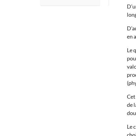
D’un
long
D’a
en 
Le 
pou
valo
pro
(ph
Cet 
de 
douz
Le c
choi