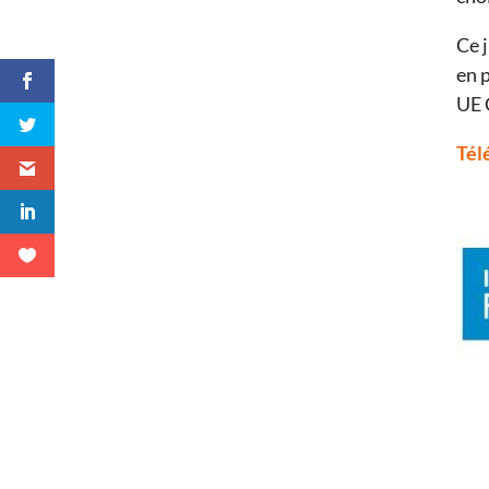
Ce 
en 
UE C
Tél