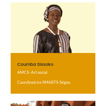
Coumba Sissoko
AMCS- Art social
Coordinatrice SMARTS-Ségou