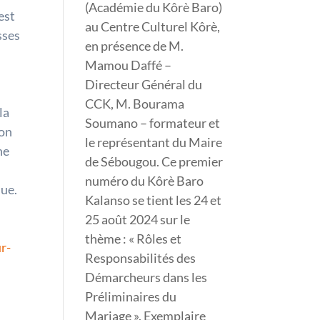
(Académie du Kôrè Baro)
est
au Centre Culturel Kôrè,
sses
en présence de M.
Mamou Daffé –
Directeur Général du
CCK, M. Bourama
la
Soumano – formateur et
son
le représentant du Maire
ne
de Sébougou. Ce premier
numéro du Kôrè Baro
que.
Kalanso se tient les 24 et
25 août 2024 sur le
thème : « Rôles et
r-
Responsabilités des
Démarcheurs dans les
Préliminaires du
Mariage ». Exemplaire