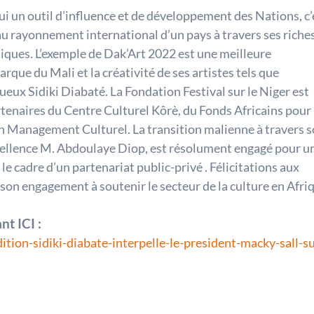
ui un outil d’influence et de développement des Nations, c’
 au rayonnement international d’un pays à travers ses riche
stiques. L’exemple de Dak’Art 2022 est une meilleure
arque du Mali et la créativité de ses artistes tels que
eux Sidiki Diabaté. La Fondation Festival sur le Niger est
rtenaires du Centre Culturel Kôrè, du Fonds Africains pour 
en Management Culturel. La transition malienne à travers 
xcellence M. Abdoulaye Diop, est résolument engagé pour u
le cadre d’un partenariat public-privé . Félicitations aux
 son engagement à soutenir le secteur de la culture en Afri
nt ICI :
tion-sidiki-diabate-interpelle-le-president-macky-sall-su